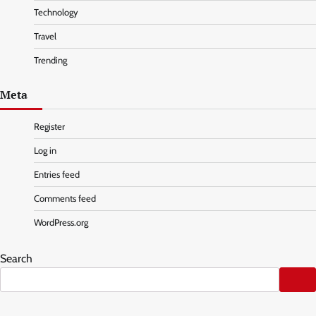
Technology
Travel
Trending
Meta
Register
Log in
Entries feed
Comments feed
WordPress.org
Search