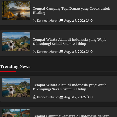
Tempat Camping Tepi Danau yang Cocok untuk
Healing
Kenneth Murphy
August 7, 2026
0
Tempat Wisata Alam di Indonesia yang Wajib
Dikunjungi Sekali Seumur Hidup
Kenneth Murphy
August 7, 2026
0
Trending News
Tempat Wisata Alam di Indonesia yang Wajib
Dikunjungi Sekali Seumur Hidup
Kenneth Murphy
August 7, 2026
0
Tempat Camping Keluarga di Indonesia dengan