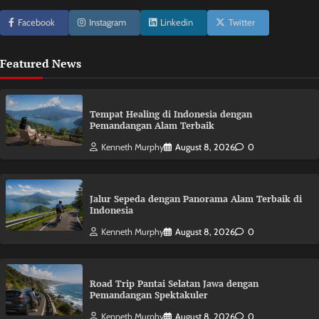
Facebook
Instagram
Linkedin
Twitter
Featured News
Tempat Healing di Indonesia dengan
Pemandangan Alam Terbaik
Kenneth Murphy
August 8, 2026
0
Jalur Sepeda dengan Panorama Alam Terbaik di
Indonesia
Kenneth Murphy
August 8, 2026
0
Road Trip Pantai Selatan Jawa dengan
Pemandangan Spektakuler
Kenneth Murphy
August 8, 2026
0