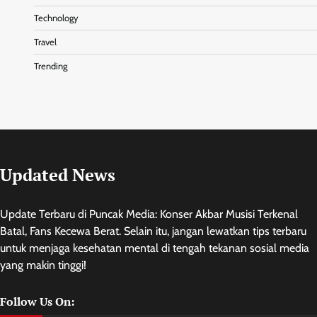
Technology
Travel
Trending
Updated News
Update Terbaru di Puncak Media: Konser Akbar Musisi Terkenal
Batal, Fans Kecewa Berat. Selain itu, jangan lewatkan tips terbaru
untuk menjaga kesehatan mental di tengah tekanan sosial media
yang makin tinggi!
Follow Us On: