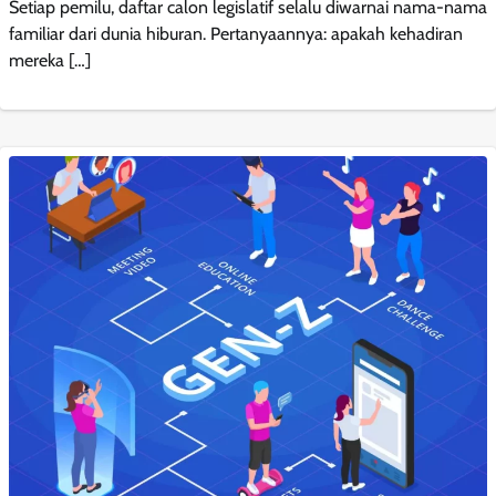
Setiap pemilu, daftar calon legislatif selalu diwarnai nama-nama
familiar dari dunia hiburan. Pertanyaannya: apakah kehadiran
mereka […]