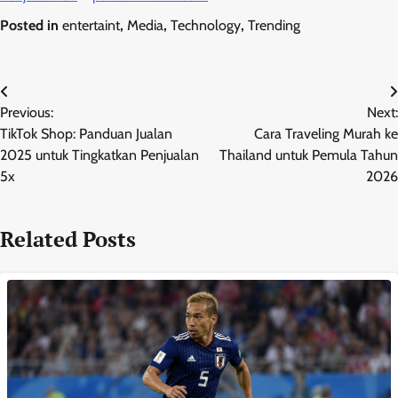
Posted in
entertaint
,
Media
,
Technology
,
Trending
Post
Previous:
Next:
navigation
TikTok Shop: Panduan Jualan
Cara Traveling Murah ke
2025 untuk Tingkatkan Penjualan
Thailand untuk Pemula Tahun
5x
2026
Related Posts