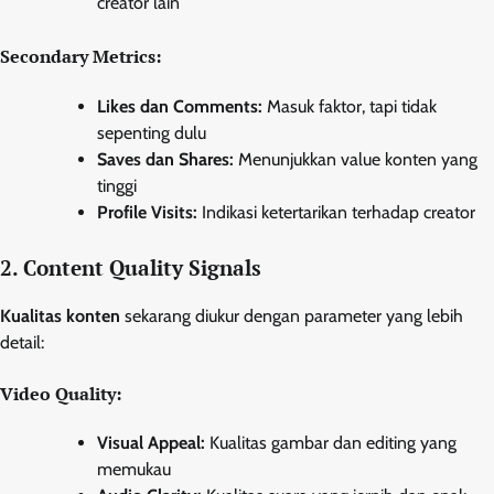
creator lain
Secondary Metrics:
Likes dan Comments:
Masuk faktor, tapi tidak
sepenting dulu
Saves dan Shares:
Menunjukkan value konten yang
tinggi
Profile Visits:
Indikasi ketertarikan terhadap creator
2. Content Quality Signals
Kualitas konten
sekarang diukur dengan parameter yang lebih
detail:
Video Quality:
Visual Appeal:
Kualitas gambar dan editing yang
memukau