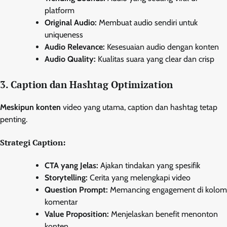
platform
Original Audio:
Membuat audio sendiri untuk
uniqueness
Audio Relevance:
Kesesuaian audio dengan konten
Audio Quality:
Kualitas suara yang clear dan crisp
3. Caption dan Hashtag Optimization
Meskipun konten
video yang utama, caption dan hashtag tetap
penting.
Strategi Caption:
CTA yang Jelas:
Ajakan tindakan yang spesifik
Storytelling:
Cerita yang melengkapi video
Question Prompt:
Memancing engagement di kolom
komentar
Value Proposition:
Menjelaskan benefit menonton
konten