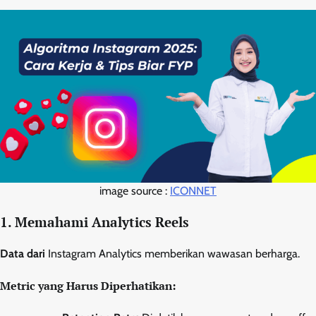
image source :
ICONNET
1. Memahami Analytics Reels
Data dari
Instagram Analytics memberikan wawasan berharga.
Metric yang Harus Diperhatikan: