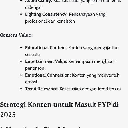
Audio Clarity:
Kualitas suara yang jernih dan enak
didengar
Lighting Consistency:
Pencahayaan yang
profesional dan konsisten
Content Value:
Educational Content:
Konten yang mengajarkan
sesuatu
Entertainment Value:
Kemampuan menghibur
penonton
Emotional Connection:
Konten yang menyentuh
emosi
Trend Relevance:
Kesesuaian dengan trend terkini
Strategi Konten untuk Masuk FYP di
2025