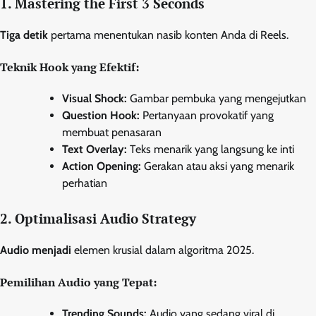
1. Mastering the First 3 Seconds
Tiga detik
pertama menentukan nasib konten Anda di Reels.
Teknik Hook yang Efektif:
Visual Shock:
Gambar pembuka yang mengejutkan
Question Hook:
Pertanyaan provokatif yang
membuat penasaran
Text Overlay:
Teks menarik yang langsung ke inti
Action Opening:
Gerakan atau aksi yang menarik
perhatian
2. Optimalisasi Audio Strategy
Audio menjadi
elemen krusial dalam algoritma 2025.
Pemilihan Audio yang Tepat:
Trending Sounds:
Audio yang sedang viral di