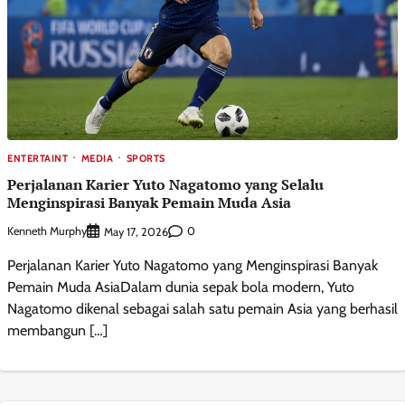
ENTERTAINT
MEDIA
SPORTS
Perjalanan Karier Yuto Nagatomo yang Selalu
Menginspirasi Banyak Pemain Muda Asia
Kenneth Murphy
0
May 17, 2026
Perjalanan Karier Yuto Nagatomo yang Menginspirasi Banyak
Pemain Muda AsiaDalam dunia sepak bola modern, Yuto
Nagatomo dikenal sebagai salah satu pemain Asia yang berhasil
membangun […]