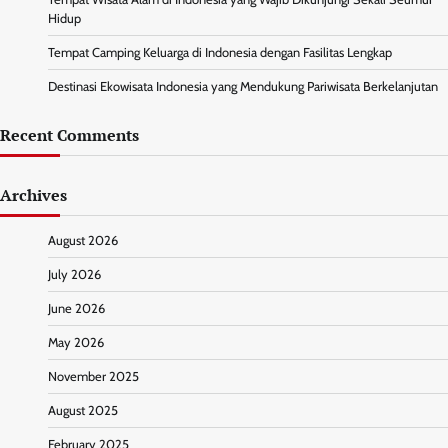
Hidup
Tempat Camping Keluarga di Indonesia dengan Fasilitas Lengkap
Destinasi Ekowisata Indonesia yang Mendukung Pariwisata Berkelanjutan
Recent Comments
Archives
August 2026
July 2026
June 2026
May 2026
November 2025
August 2025
February 2025