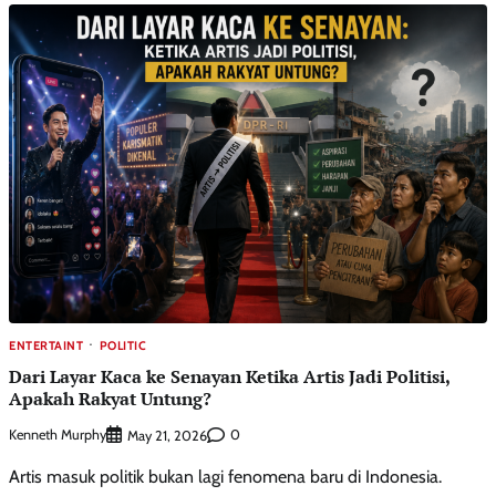
ENTERTAINT
POLITIC
Dari Layar Kaca ke Senayan Ketika Artis Jadi Politisi,
Apakah Rakyat Untung?
Kenneth Murphy
0
May 21, 2026
Artis masuk politik bukan lagi fenomena baru di Indonesia.