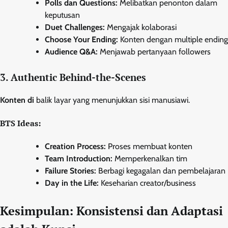
Polls dan Questions:
Melibatkan penonton dalam
keputusan
Duet Challenges:
Mengajak kolaborasi
Choose Your Ending:
Konten dengan multiple ending
Audience Q&A:
Menjawab pertanyaan followers
3. Authentic Behind-the-Scenes
Konten di
balik layar yang menunjukkan sisi manusiawi.
BTS Ideas:
Creation Process:
Proses membuat konten
Team Introduction:
Memperkenalkan tim
Failure Stories:
Berbagi kegagalan dan pembelajaran
Day in the Life:
Keseharian creator/business
Kesimpulan: Konsistensi dan Adaptasi