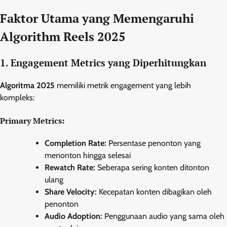
Faktor Utama yang Memengaruhi
Algorithm Reels 2025
1. Engagement Metrics yang Diperhitungkan
Algoritma 2025
memiliki metrik engagement yang lebih
kompleks:
Primary Metrics:
Completion Rate:
Persentase penonton yang
menonton hingga selesai
Rewatch Rate:
Seberapa sering konten ditonton
ulang
Share Velocity:
Kecepatan konten dibagikan oleh
penonton
Audio Adoption:
Penggunaan audio yang sama oleh