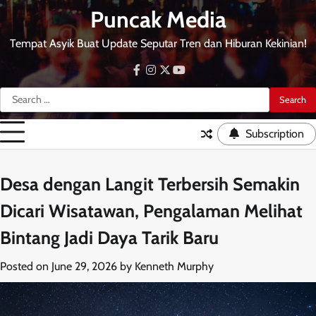
Skip
Puncak Media
to
content
Tempat Asyik Buat Update Seputar Tren dan Hiburan Kekinian!
facebook
instagram
twitter
youtube
Search
for:
Subscription
Desa dengan Langit Terbersih Semakin
Dicari Wisatawan, Pengalaman Melihat
Bintang Jadi Daya Tarik Baru
Posted on
June 29, 2026
by
Kenneth Murphy