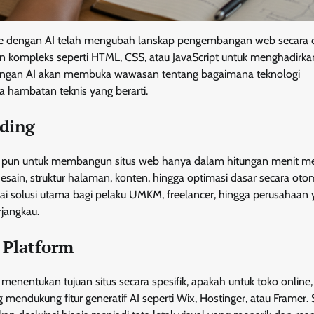
site dengan AI telah mengubah lanskap pengembangan web secara d
 kompleks seperti HTML, CSS, atau JavaScript untuk menghadirkan
ngan AI akan membuka wawasan tentang bagaimana teknologi
a hambatan teknis yang berarti.
ding
 pun untuk membangun situs web hanya dalam hitungan menit me
ain, struktur halaman, konten, hingga optimasi dasar secara otom
i solusi utama bagi pelaku UMKM, freelancer, hingga perusahaan
rjangkau.
 Platform
entukan tujuan situs secara spesifik, apakah untuk toko online,
g mendukung fitur generatif AI seperti Wix, Hostinger, atau Framer. 