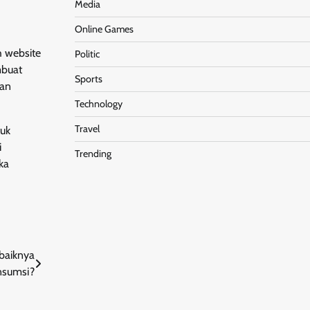
Media
Online Games
h website
Politic
mbuat
Sports
uan
Technology
Travel
tuk
i
Trending
ka
baiknya
nsumsi?