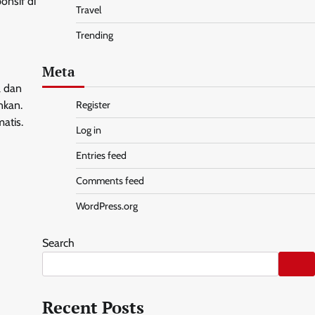
onsif di
Travel
Trending
Meta
l dan
nkan.
Register
atis.
Log in
Entries feed
Comments feed
WordPress.org
Search
Recent Posts