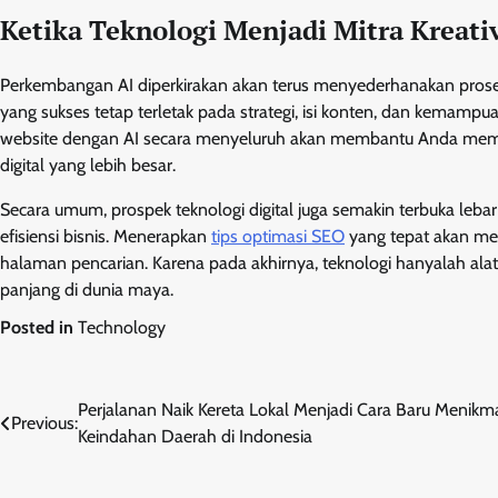
Ketika Teknologi Menjadi Mitra Kreativ
Perkembangan AI diperkirakan akan terus menyederhanakan prose
yang sukses tetap terletak pada strategi, isi konten, dan kem
website dengan AI secara menyeluruh akan membantu Anda memanf
digital yang lebih besar.
Secara umum, prospek teknologi digital juga semakin terbuka leb
efisiensi bisnis. Menerapkan
tips optimasi SEO
yang tepat akan mem
halaman pencarian. Karena pada akhirnya, teknologi hanyalah alat
panjang di dunia maya.
Posted in
Technology
Post
Perjalanan Naik Kereta Lokal Menjadi Cara Baru Menikma
Previous:
Keindahan Daerah di Indonesia
navigation