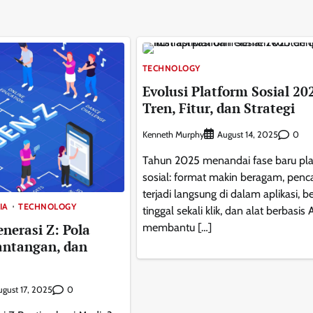
TECHNOLOGY
Evolusi Platform Sosial 20
Tren, Fitur, dan Strategi
Kenneth Murphy
0
August 14, 2025
Tahun 2025 menandai fase baru pl
sosial: format makin beragam, penc
terjadi langsung di dalam aplikasi, b
IA
TECHNOLOGY
tinggal sekali klik, dan alat berbasis 
membantu […]
nerasi Z: Pola
antangan, dan
0
ugust 17, 2025