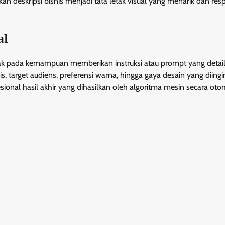
deskripsi bisnis menjadi tata letak visual yang menarik dan resp
al
tak pada kemampuan memberikan instruksi atau prompt yang detai
 target audiens, preferensi warna, hingga gaya desain yang diingi
sional hasil akhir yang dihasilkan oleh algoritma mesin secara otom