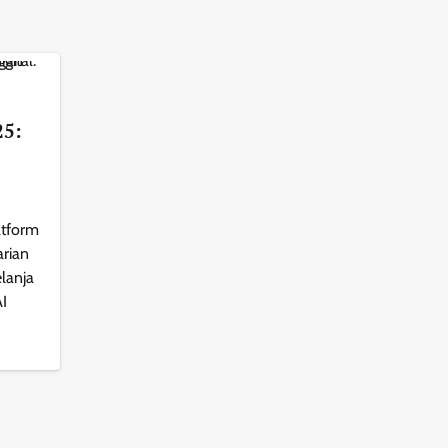
25:
atform
arian
elanja
AI