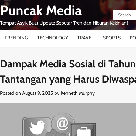
Skip
Puncak Media
to
Search
content
for:
Tempat Asyik Buat Update Seputar Tren dan Hiburan Kekinian!
TRENDING
TECHNOLOGY
TRAVEL
SPORTS
PO
Dampak Media Sosial di Tahun
Tantangan yang Harus Diwasp
Posted on
August 9, 2025
by
Kenneth Murphy