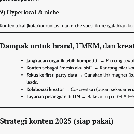
9) Hyperlocal & niche
Konten
lokal
(kota/komunitas) dan
niche
spesifik mengalahkan kont
Dampak untuk brand, UMKM, dan krea
Jangkauan organik lebih kompetitif
→ Menang lewat r
Konten sebagai “mesin akuisisi”
→ Rancang pilar kon
Fokus ke first-party data
→ Gunakan link magnet (ku
leads.
Kolaborasi kreator
→ Co-creation (bukan sekadar e
Layanan pelanggan di DM
→ Balasan cepat (SLA 1–5 
Strategi konten 2025 (siap pakai)