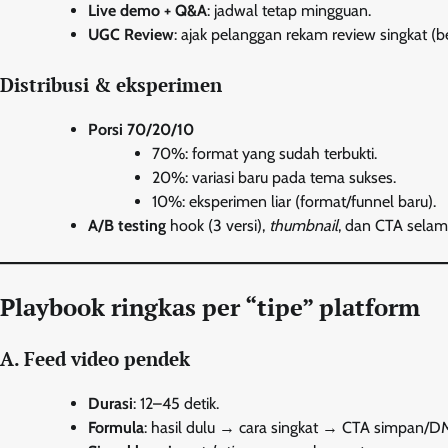
Live demo + Q&A
: jadwal tetap mingguan.
UGC Review
: ajak pelanggan rekam review singkat (be
Distribusi & eksperimen
Porsi 70/20/10
70%: format yang sudah terbukti.
20%: variasi baru pada tema sukses.
10%: eksperimen liar (format/funnel baru).
A/B testing
hook (3 versi),
thumbnail
, dan CTA selama
Playbook ringkas per “tipe” platform
A. Feed video pendek
Durasi
: 12–45 detik.
Formula
: hasil dulu → cara singkat → CTA simpan/D