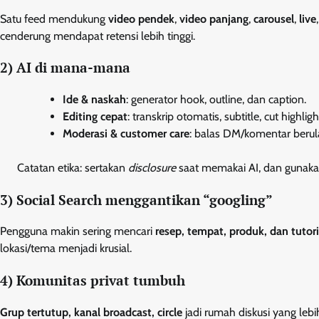
Satu feed mendukung
video pendek
,
video panjang
,
carousel
,
live
cenderung mendapat retensi lebih tinggi.
2) AI di mana-mana
Ide & naskah
: generator hook, outline, dan caption.
Editing cepat
: transkrip otomatis, subtitle, cut highligh
Moderasi & customer care
: balas DM/komentar berula
Catatan etika: sertakan
disclosure
saat memakai AI, dan gunakan
3) Social Search menggantikan “googling”
Pengguna makin sering mencari
resep, tempat, produk, dan tutori
lokasi/tema menjadi krusial.
4) Komunitas privat tumbuh
Grup tertutup, kanal broadcast, circle
jadi rumah diskusi yang lebi