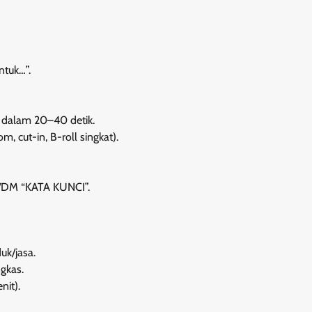
ntuk…”.
” dalam 20–40 detik.
m, cut-in, B-roll singkat).
og/DM “KATA KUNCI”.
uk/jasa.
ngkas.
nit).