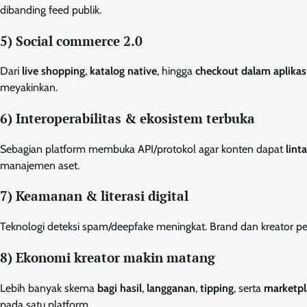
dibanding feed publik.
5) Social commerce 2.0
Dari
live shopping
,
katalog native
, hingga
checkout dalam aplikas
meyakinkan.
6) Interoperabilitas & ekosistem terbuka
Sebagian platform membuka API/protokol agar konten dapat
lint
manajemen aset.
7) Keamanan & literasi digital
Teknologi deteksi spam/deepfake meningkat. Brand dan kreator perl
8) Ekonomi kreator makin matang
Lebih banyak skema
bagi hasil
,
langganan
,
tipping
, serta
marketpl
pada satu platform.