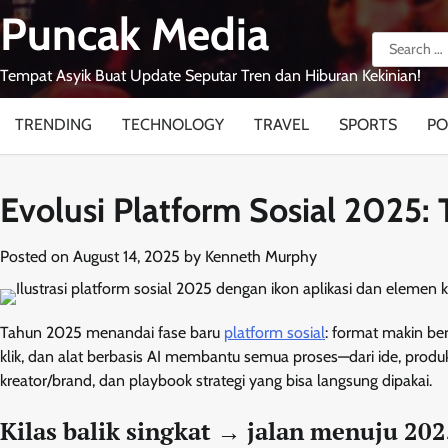
Skip
Puncak Media
to
Search
content
for:
Tempat Asyik Buat Update Seputar Tren dan Hiburan Kekinian!
TRENDING
TECHNOLOGY
TRAVEL
SPORTS
PO
Evolusi Platform Sosial 2025: T
Posted on
August 14, 2025
by
Kenneth Murphy
Tahun 2025 menandai fase baru
platform sosial
: format makin ber
klik, dan alat berbasis AI membantu semua proses—dari ide, prod
kreator/brand, dan playbook strategi yang bisa langsung dipakai.
Kilas balik singkat → jalan menuju 20