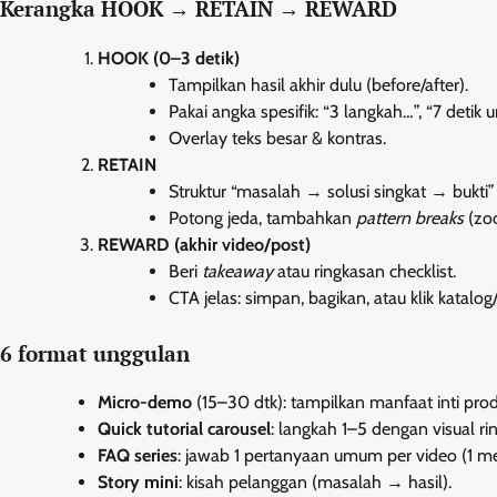
Kerangka HOOK → RETAIN → REWARD
HOOK (0–3 detik)
Tampilkan hasil akhir dulu (before/after).
Pakai angka spesifik: “3 langkah…”, “7 detik u
Overlay teks besar & kontras.
RETAIN
Struktur “masalah → solusi singkat → bukti
Potong jeda, tambahkan
pattern breaks
(zoo
REWARD (akhir video/post)
Beri
takeaway
atau ringkasan checklist.
CTA jelas: simpan, bagikan, atau klik katal
6 format unggulan
Micro-demo
(15–30 dtk): tampilkan manfaat inti prod
Quick tutorial carousel
: langkah 1–5 dengan visual ri
FAQ series
: jawab 1 pertanyaan umum per video (1 me
Story mini
: kisah pelanggan (masalah → hasil).