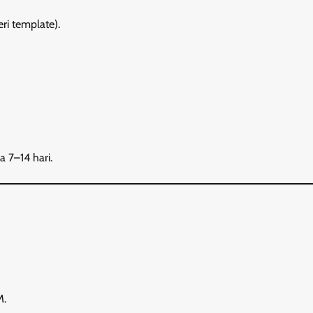
ri template).
 7–14 hari.
M.