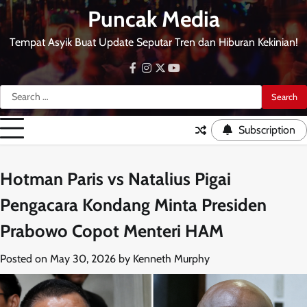
Skip
Puncak Media
to
content
Tempat Asyik Buat Update Seputar Tren dan Hiburan Kekinian!
facebook
instagram
twitter
youtube
Search
for:
Subscription
Hotman Paris vs Natalius Pigai
Pengacara Kondang Minta Presiden
Prabowo Copot Menteri HAM
Posted on
May 30, 2026
by
Kenneth Murphy