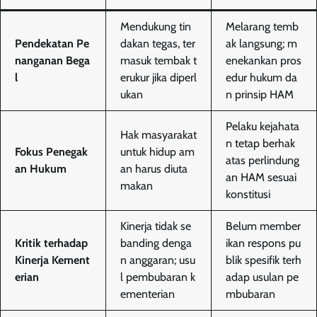
Mendukung tin
Melarang temb
Pendekatan Pe
dakan tegas, ter
ak langsung; m
nanganan Bega
masuk tembak t
enekankan pros
l
erukur jika diperl
edur hukum da
ukan
n prinsip HAM
Pelaku kejahata
Hak masyarakat
n tetap berhak
Fokus Penegak
untuk hidup am
atas perlindung
an Hukum
an harus diuta
an HAM sesuai
makan
konstitusi
Kinerja tidak se
Belum member
Kritik terhadap
banding denga
ikan respons pu
Kinerja Kement
n anggaran; usu
blik spesifik terh
erian
l pembubaran k
adap usulan pe
ementerian
mbubaran