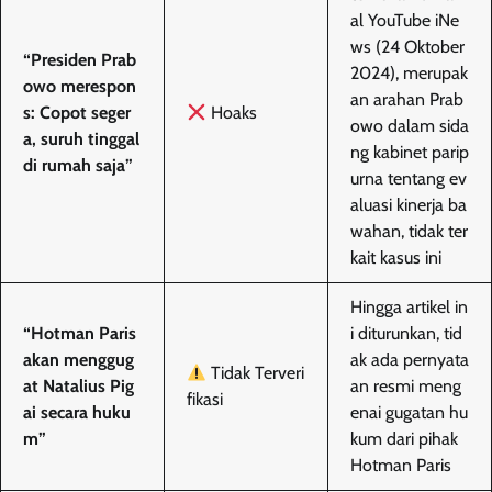
al YouTube iNe
ws (24 Oktober
“Presiden Prab
2024), merupak
owo merespon
an arahan Prab
s: Copot seger
Hoaks
owo dalam sida
a, suruh tinggal
ng kabinet parip
di rumah saja”
urna tentang ev
aluasi kinerja ba
wahan, tidak ter
kait kasus ini
Hingga artikel in
“Hotman Paris
i diturunkan, tid
akan menggug
ak ada pernyata
Tidak Terveri
at Natalius Pig
an resmi meng
fikasi
ai secara huku
enai gugatan hu
m”
kum dari pihak
Hotman Paris