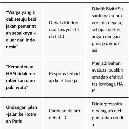
Dikritik Bivitri Su
“Warga yang ti
santi (pakar huk
dak setuju kebi
Debat di Indon
um tata negara)
jakan pemerint
esia Lawyers Cl
sebagai bertent
ah sebaiknya k
ub (ILC)
angan dengan
eluar dari Indo
prinsip demokr
nesia”
asi
Menjadi bahan
“Kementerian
evaluasi publik t
HAM tidak me
Respons terhad
erhadap efektivi
mberikan dam
ap kritik kinerja
tas lembaga HA
pak nyata”
M
Diinterpretasika
Undangan jalan
Candaan dalam
n beragam oleh
-jalan ke Hotm
debat ILC
publik dan medi
an Paris
a