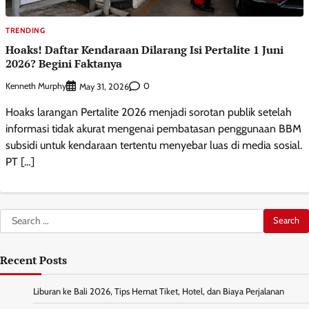
TRENDING
Hoaks! Daftar Kendaraan Dilarang Isi Pertalite 1 Juni
2026? Begini Faktanya
Kenneth Murphy
0
May 31, 2026
Hoaks larangan Pertalite 2026 menjadi sorotan publik setelah
informasi tidak akurat mengenai pembatasan penggunaan BBM
subsidi untuk kendaraan tertentu menyebar luas di media sosial.
PT […]
Search
for:
Recent Posts
Liburan ke Bali 2026, Tips Hemat Tiket, Hotel, dan Biaya Perjalanan