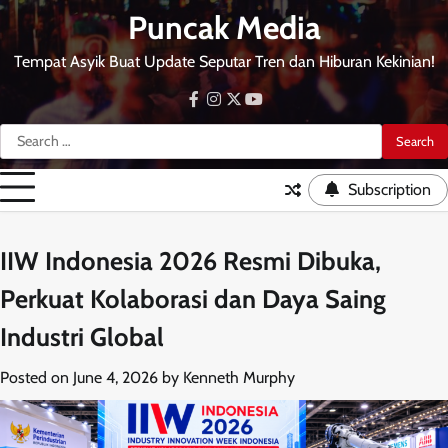
Skip
Puncak Media
to
content
Tempat Asyik Buat Update Seputar Tren dan Hiburan Kekinian!
facebook
instagram
twitter
youtube
Search
for:
Subscription
IIW Indonesia 2026 Resmi Dibuka,
Perkuat Kolaborasi dan Daya Saing
Industri Global
Posted on
June 4, 2026
by
Kenneth Murphy