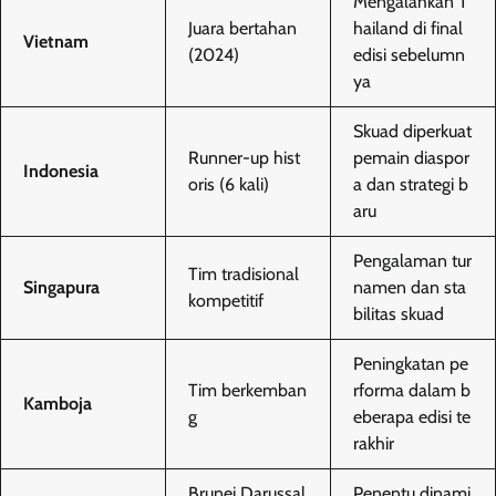
Mengalahkan T
Juara bertahan
hailand di final
Vietnam
(2024)
edisi sebelumn
ya
Skuad diperkuat
Runner-up hist
pemain diaspor
Indonesia
oris (6 kali)
a dan strategi b
aru
Pengalaman tur
Tim tradisional
Singapura
namen dan sta
kompetitif
bilitas skuad
Peningkatan pe
Tim berkemban
rforma dalam b
Kamboja
g
eberapa edisi te
rakhir
Brunei Darussal
Penentu dinami