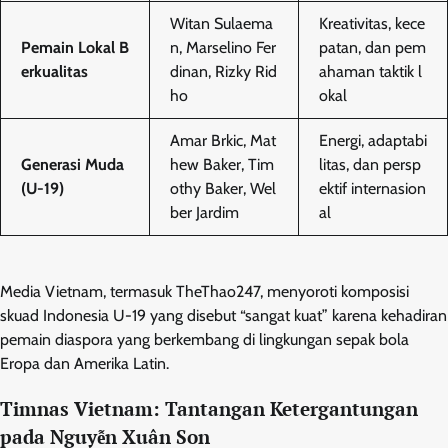
Witan Sulaema
Kreativitas, kece
Pemain Lokal B
n, Marselino Fer
patan, dan pem
erkualitas
dinan, Rizky Rid
ahaman taktik l
ho
okal
Amar Brkic, Mat
Energi, adaptabi
Generasi Muda
hew Baker, Tim
litas, dan persp
(U-19)
othy Baker, Wel
ektif internasion
ber Jardim
al
Media Vietnam, termasuk TheThao247, menyoroti komposisi
skuad Indonesia U-19 yang disebut “sangat kuat” karena kehadiran
pemain diaspora yang berkembang di lingkungan sepak bola
Eropa dan Amerika Latin.
Timnas Vietnam: Tantangan Ketergantungan
pada Nguyễn Xuân Son