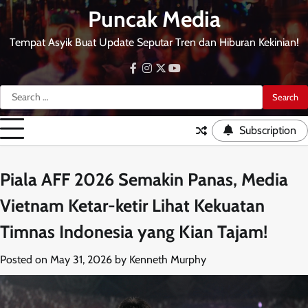
Skip
Puncak Media
to
content
Tempat Asyik Buat Update Seputar Tren dan Hiburan Kekinian!
facebook
instagram
twitter
youtube
Search
for:
Subscription
Piala AFF 2026 Semakin Panas, Media
Vietnam Ketar-ketir Lihat Kekuatan
Timnas Indonesia yang Kian Tajam!
Posted on
May 31, 2026
by
Kenneth Murphy