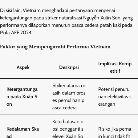
Di sisi lain, Vietnam menghadapi pertanyaan mengenai
ketergantungan pada striker naturalisasi Nguyễn Xuân Son, yang
performanya dilaporkan menurun pasca cedera patah kaki pada
Piala AFF 2024.
Faktor yang Mempengaruhi Performa Vietnam
Implikasi Komp
Aspek
Deskripsi
etitif
Striker utama m
Ketergantunga
Potensi penuru
asih dalam pros
n pada Xuân S
nan efektivitas s
es pemulihan p
on
erangan
asca cedera
Keterbatasan o
Kedalaman Sku
psi pengganti s
Risiko jika pema
ad
elevel Xuân So
in kunci tidak fit