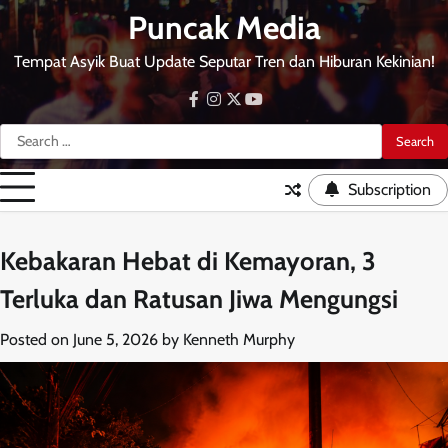
Skip
Puncak Media
to
content
Tempat Asyik Buat Update Seputar Tren dan Hiburan Kekinian!
facebook
instagram
twitter
youtube
Search
for:
Subscription
Kebakaran Hebat di Kemayoran, 3
Terluka dan Ratusan Jiwa Mengungsi
Posted on
June 5, 2026
by
Kenneth Murphy