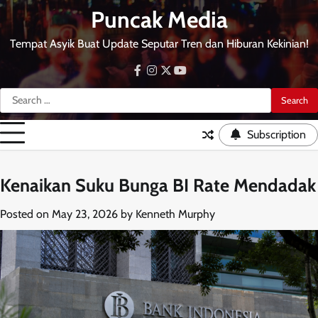
Skip
Puncak Media
to
content
Tempat Asyik Buat Update Seputar Tren dan Hiburan Kekinian!
facebook
instagram
twitter
youtube
Search
for:
Subscription
Kenaikan Suku Bunga BI Rate Mendadak
Posted on
May 23, 2026
by
Kenneth Murphy