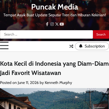
Skip
Puncak Media
to
content
Tempat Asyik Buat Update Seputar Tren dan Hiburan Kekinian!
facebook
instagram
twitter
youtube
Search
for:
Subscription
Kota Kecil di Indonesia yang Diam-Diam
Jadi Favorit Wisatawan
Posted on
June 11, 2026
by
Kenneth Murphy