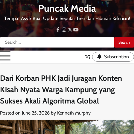
Skip
Puncak Media
to
content
Tempat Asyik Buat Update Seputar Tren dan Hiburan Kekinian!
facebook
instagram
twitter
youtube
Search
for:
Subscription
Dari Korban PHK Jadi Juragan Konten
Kisah Nyata Warga Kampung yang
Sukses Akali Algoritma Global
Posted on
June 25, 2026
by
Kenneth Murphy