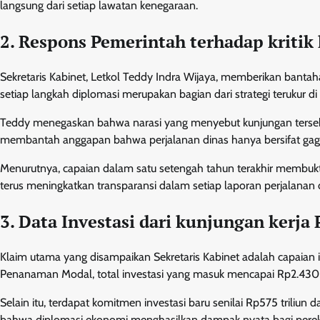
langsung dari setiap lawatan kenegaraan.
2. Respons Pemerintah terhadap kritik
Sekretaris Kabinet, Letkol Teddy Indra Wijaya, memberikan banta
setiap langkah diplomasi merupakan bagian dari strategi terukur di
Teddy menegaskan bahwa narasi yang menyebut kunjungan tersebu
membantah anggapan bahwa perjalanan dinas hanya bersifat ga
Menurutnya, capaian dalam satu setengah tahun terakhir membukti
terus meningkatkan transparansi dalam setiap laporan perjalanan 
3. Data Investasi dari kunjungan kerja
Klaim utama yang disampaikan Sekretaris Kabinet adalah capaian i
Penanaman Modal, total investasi yang masuk mencapai Rp2.430 tr
Selain itu, terdapat komitmen investasi baru senilai Rp575 triliun 
bahwa diplomasi ekonomi menghasilkan dampak nyata bagi pere