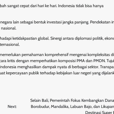
h sangat cepat dari hari ke hari. Indonesia tidak bisa hanya
ra lain sebagai bentuk investasi jangka panjang. Pendekatan in
nasional.
adapi ketidakpastian global. Sinergi antara diplomasi politik, eko
ernasional.
o memerlukan pemahaman komprehensif mengenai kompleksitas d
 secara kritis dengan memperhatikan komposisi PMA dan PMDN. Tuju
Indonesia menghasilkan dampak nyata di berbagai sektor. Transpa
t kepercayaan publik terhadap kebijakan luar negeri yang dijalan
Selain Bali, Pemerintah Fokus Kembangkan Dana
Next:
Borobudur, Mandalika, Labuan Bajo, dan Likupan
Destinasi Super P