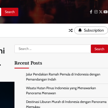
facebook
instag
twitt
y
Subscription
Search
ni
for:
.
Recent Posts
Jalur Pendakian Ramah Pemula di Indonesia dengan
Pemandangan Indah
Wisata Hutan Pinus Indonesia yang Menawarkan
Panorama Menawan
Destinasi Liburan Murah di Indonesia dengan Panorama
Memukau