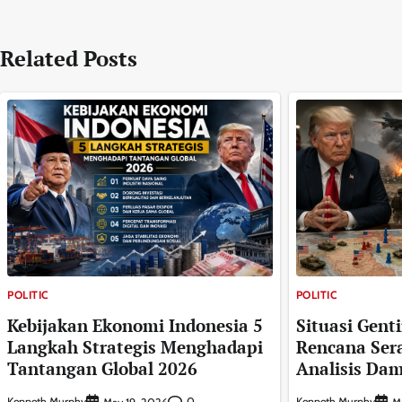
Related Posts
POLITIC
POLITIC
Kebijakan Ekonomi Indonesia 5
Situasi Gent
Langkah Strategis Menghadapi
Rencana Sera
Tantangan Global 2026
Analisis Da
Kenneth Murphy
0
Kenneth Murphy