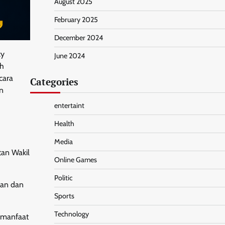
August 2025
February 2025
December 2024
cy
June 2024
ah
cara
Categories
en
entertaint
Health
Media
tan Wakil
Online Games
Politic
kan dan
Sports
Technology
i manfaat