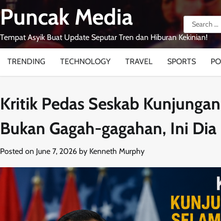
Skip
Puncak Media
to
Search
content
for:
Tempat Asyik Buat Update Seputar Tren dan Hiburan Kekinian!
TRENDING
TECHNOLOGY
TRAVEL
SPORTS
PO
Kritik Pedas Seskab Kunjungan
Bukan Gagah-gagahan, Ini Dia B
Posted on
June 7, 2026
by
Kenneth Murphy