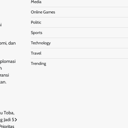
Media
Online Games
Politic
i
Sports
nomi, dan
Technology
Travel
iplomasi
Trending
h
ransi
kan.
u Toba,
g Jadi 5
rioritas