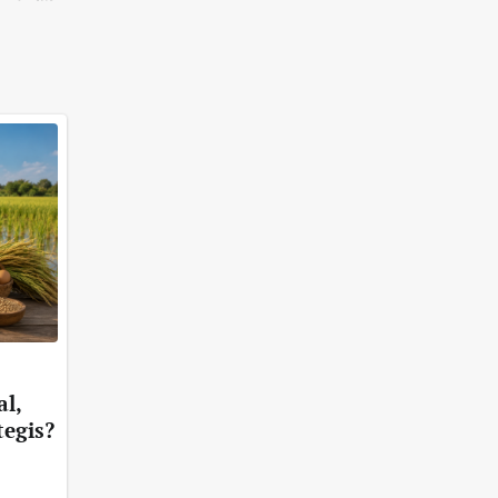
l,
tegis?