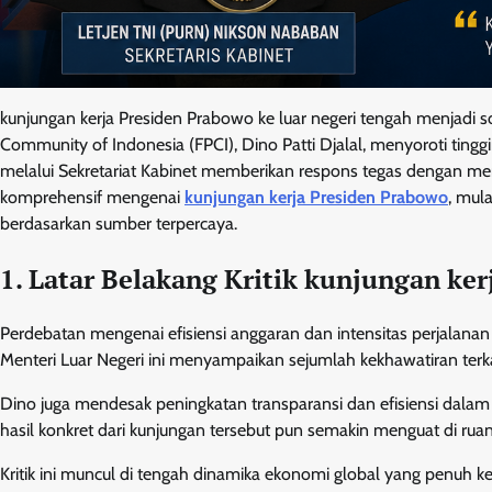
kunjungan kerja Presiden Prabowo ke luar negeri tengah menjadi s
Community of Indonesia (FPCI), Dino Patti Djalal, menyoroti tingg
melalui Sekretariat Kabinet memberikan respons tegas dengan mem
komprehensif mengenai
kunjungan kerja Presiden Prabowo
, mula
berdasarkan sumber terpercaya.
1. Latar Belakang Kritik kunjungan ke
Perdebatan mengenai efisiensi anggaran dan intensitas perjalanan 
Menteri Luar Negeri ini menyampaikan sejumlah kekhawatiran terka
Dino juga mendesak peningkatan transparansi dan efisiensi dalam s
hasil konkret dari kunjungan tersebut pun semakin menguat di ruan
Kritik ini muncul di tengah dinamika ekonomi global yang penuh 