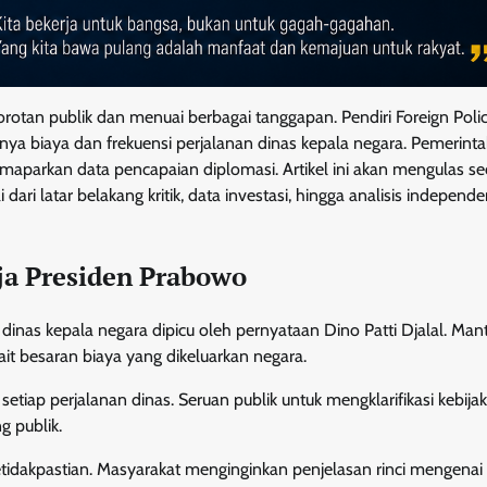
orotan publik dan menuai berbagai tanggapan. Pendiri Foreign Poli
inya biaya dan frekuensi perjalanan dinas kepala negara. Pemerint
aparkan data pencapaian diplomasi. Artikel ini akan mengulas se
i dari latar belakang kritik, data investasi, hingga analisis independ
rja Presiden Prabowo
dinas kepala negara dipicu oleh pernyataan Dino Patti Djalal. Man
it besaran biaya yang dikeluarkan negara.
etiap perjalanan dinas. Seruan publik untuk mengklarifikasi kebija
g publik.
ketidakpastian. Masyarakat menginginkan penjelasan rinci mengena