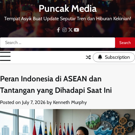
Skip
Puncak Media
to
content
Tempat Asyik Buat Update Seputar Tren dan Hiburan Kekinian!
facebook
instagram
twitter
youtube
Search
for:
Subscription
Peran Indonesia di ASEAN dan
Tantangan yang Dihadapi Saat Ini
Posted on
July 7, 2026
by
Kenneth Murphy