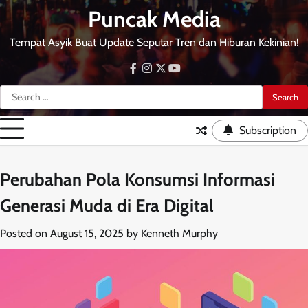
Skip
Puncak Media
to
content
Tempat Asyik Buat Update Seputar Tren dan Hiburan Kekinian!
facebook
instagram
twitter
youtube
Search
for:
Subscription
Perubahan Pola Konsumsi Informasi
Generasi Muda di Era Digital
Posted on
August 15, 2025
by
Kenneth Murphy