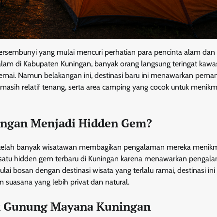
ersembunyi yang mulai mencuri perhatian para pencinta alam dan
alam di Kabupaten Kuningan, banyak orang langsung teringat kaw
remai. Namun belakangan ini, destinasi baru ini menawarkan pem
masih relatif tenang, serta area camping yang cocok untuk menikm
ngan Menjadi Hidden Gem?
etelah banyak wisatawan membagikan pengalaman mereka menikm
alah satu hidden gem terbaru di Kuningan karena menawarkan pengal
i bosan dengan destinasi wisata yang terlalu ramai, destinasi ini 
 suasana yang lebih privat dan natural.
k Gunung Mayana Kuningan