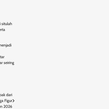
 situlah
rta
menjadi
tar
r seiring
ak dari
ga Figur
hun 2026