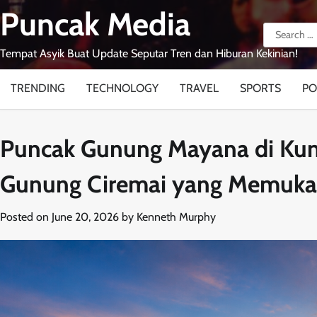
Skip
Puncak Media
to
Search
content
for:
Tempat Asyik Buat Update Seputar Tren dan Hiburan Kekinian!
TRENDING
TECHNOLOGY
TRAVEL
SPORTS
PO
Puncak Gunung Mayana di Ku
Gunung Ciremai yang Memuka
Posted on
June 20, 2026
by
Kenneth Murphy