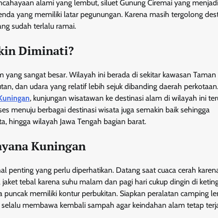
ahayaan alami yang lembut, siluet Gunung Ciremai yang menjadi 
tenda yang memiliki latar pegunungan. Karena masih tergolong dest
ang sudah terlalu ramai.
in Diminati?
 yang sangat besar. Wilayah ini berada di sekitar kawasan Taman
, dan udara yang relatif lebih sejuk dibanding daerah perkotaan
Kuningan
, kunjungan wisatawan ke destinasi alam di wilayah ini ter
kses menuju berbagai destinasi wisata juga semakin baik sehingga
a, hingga wilayah Jawa Tengah bagian barat.
ayana Kuningan
 penting yang perlu diperhatikan. Datang saat cuaca cerah karen
ket tebal karena suhu malam dan pagi hari cukup dingin di keting
 puncak memiliki kontur perbukitan. Siapkan peralatan camping l
an selalu membawa kembali sampah agar keindahan alam tetap terj