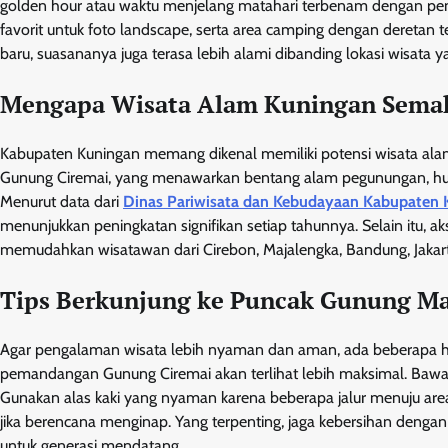
golden hour atau waktu menjelang matahari terbenam dengan penc
favorit untuk foto landscape, serta area camping dengan deretan 
baru, suasananya juga terasa lebih alami dibanding lokasi wisata y
Mengapa Wisata Alam Kuningan Semak
Kabupaten Kuningan memang dikenal memiliki potensi wisata alam
Gunung Ciremai, yang menawarkan bentang alam pegunungan, hutan
Menurut data dari
Dinas Pariwisata dan Kebudayaan Kabupaten 
menunjukkan peningkatan signifikan setiap tahunnya. Selain itu, a
memudahkan wisatawan dari Cirebon, Majalengka, Bandung, Jakart
Tips Berkunjung ke Puncak Gunung M
Agar pengalaman wisata lebih nyaman dan aman, ada beberapa hal
pemandangan Gunung Ciremai akan terlihat lebih maksimal. Bawa ja
Gunakan alas kaki yang nyaman karena beberapa jalur menuju area
jika berencana menginap. Yang terpenting, jaga kebersihan deng
untuk generasi mendatang.