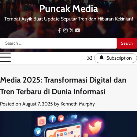
Skip
Puncak Media
to
content
Tempat Asyik Buat Update Seputar Tren dan Hiburan Kekinian!
facebook
instagram
twitter
youtube
Search
for:
Subscription
Media 2025: Transformasi Digital dan
Tren Terbaru di Dunia Informasi
Posted on
August 7, 2025
by
Kenneth Murphy