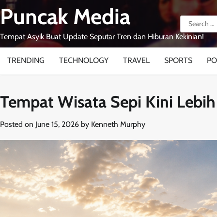
Skip
Puncak Media
to
Search
content
for:
Tempat Asyik Buat Update Seputar Tren dan Hiburan Kekinian!
TRENDING
TECHNOLOGY
TRAVEL
SPORTS
PO
Tempat Wisata Sepi Kini Lebih 
Posted on
June 15, 2026
by
Kenneth Murphy