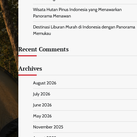
Wisata Hutan Pinus Indonesia yang Menawarkan
Panorama Menawan
Destinasi Liburan Murah di Indonesia dengan Panorama
Memukau
Recent Comments
Archives
August 2026
July 2026
June 2026
May 2026
November 2025