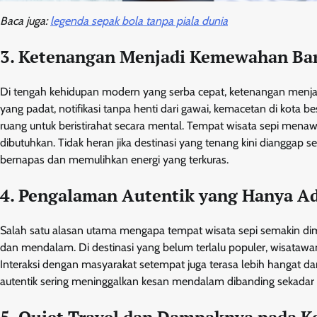
Baca juga:
legenda sepak bola tanpa piala dunia
3. Ketenangan Menjadi Kemewahan Bar
Di tengah kehidupan modern yang serba cepat, ketenangan menjadi
yang padat, notifikasi tanpa henti dari gawai, kemacetan di kot
ruang untuk beristirahat secara mental. Tempat wisata sepi men
dibutuhkan. Tidak heran jika destinasi yang tenang kini diangga
bernapas dan memulihkan energi yang terkuras.
4. Pengalaman Autentik yang Hanya Ad
Salah satu alasan utama mengapa tempat wisata sepi semakin dim
dan mendalam. Di destinasi yang belum terlalu populer, wisataw
Interaksi dengan masyarakat setempat juga terasa lebih hangat da
autentik sering meninggalkan kesan mendalam dibanding sekadar
5. Quiet Travel dan Dampaknya pada K