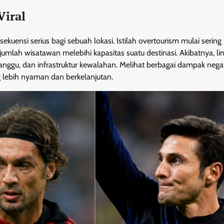
Viral
kuensi serius bagi sebuah lokasi. Istilah overtourism mulai sering
ka jumlah wisatawan melebihi kapasitas suatu destinasi. Akibatnya, l
anggu, dan infrastruktur kewalahan. Melihat berbagai dampak negat
g lebih nyaman dan berkelanjutan.