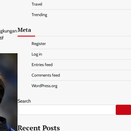
Travel
Trending
Meta
ingkungan
if
Register
Log in
Entries feed
Comments feed
WordPress.org
Search
Recent Posts