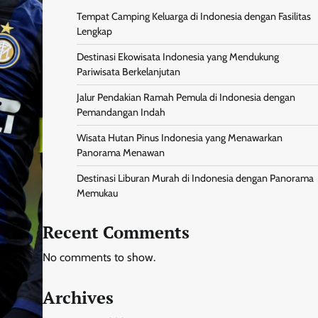
Tempat Camping Keluarga di Indonesia dengan Fasilitas
Lengkap
Destinasi Ekowisata Indonesia yang Mendukung
Pariwisata Berkelanjutan
Jalur Pendakian Ramah Pemula di Indonesia dengan
Pemandangan Indah
Wisata Hutan Pinus Indonesia yang Menawarkan
Panorama Menawan
Destinasi Liburan Murah di Indonesia dengan Panorama
Memukau
Recent Comments
No comments to show.
Archives