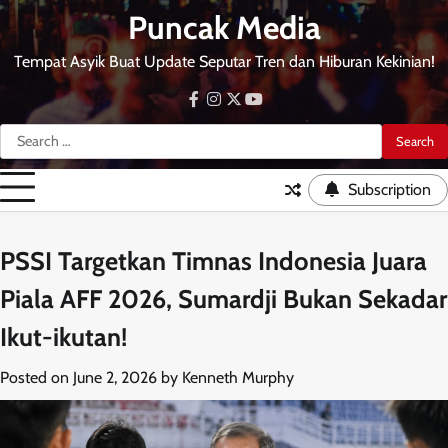
Skip
Puncak Media
to
content
Tempat Asyik Buat Update Seputar Tren dan Hiburan Kekinian!
facebook
instagram
twitter
youtube
Search
for:
Subscription
PSSI Targetkan Timnas Indonesia Juara
Piala AFF 2026, Sumardji Bukan Sekadar
Ikut-ikutan!
Posted on
June 2, 2026
by
Kenneth Murphy