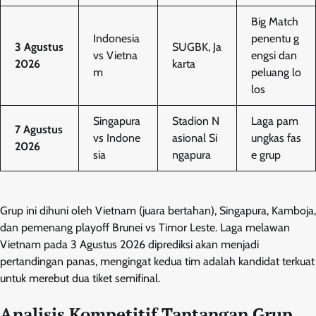
Big Match
Indonesia
penentu g
3 Agustus
SUGBK, Ja
vs Vietna
engsi dan
2026
karta
m
peluang lo
los
Singapura
Stadion N
Laga pam
7 Agustus
vs Indone
asional Si
ungkas fas
2026
sia
ngapura
e grup
Grup ini dihuni oleh Vietnam (juara bertahan), Singapura, Kamboja,
dan pemenang playoff Brunei vs Timor Leste. Laga melawan
Vietnam pada 3 Agustus 2026 diprediksi akan menjadi
pertandingan panas, mengingat kedua tim adalah kandidat terkuat
untuk merebut dua tiket semifinal.
Analisis Kompetitif Tantangan Grup