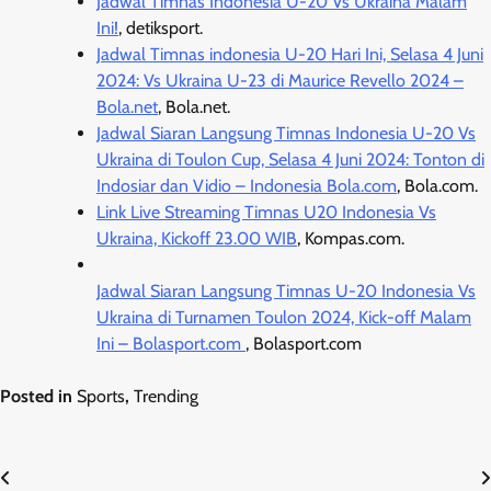
Jadwal Timnas Indonesia U-20 Vs Ukraina Malam
Ini!
, detiksport.
Jadwal Timnas indonesia U-20 Hari Ini, Selasa 4 Juni
2024: Vs Ukraina U-23 di Maurice Revello 2024 –
Bola.net
, Bola.net.
Jadwal Siaran Langsung Timnas Indonesia U-20 Vs
Ukraina di Toulon Cup, Selasa 4 Juni 2024: Tonton di
Indosiar dan Vidio – Indonesia Bola.com
, Bola.com.
Link Live Streaming Timnas U20 Indonesia Vs
Ukraina, Kickoff 23.00 WIB
, Kompas.com.
Jadwal Siaran Langsung Timnas U-20 Indonesia Vs
Ukraina di Turnamen Toulon 2024, Kick-off Malam
Ini – Bolasport.com
, Bolasport.com
Posted in
Sports
,
Trending
Post