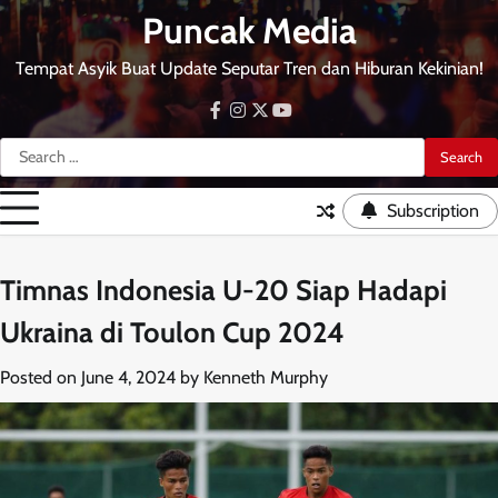
Skip
Puncak Media
to
content
Tempat Asyik Buat Update Seputar Tren dan Hiburan Kekinian!
facebook
instagram
twitter
youtube
Search
for:
Subscription
Timnas Indonesia U-20 Siap Hadapi
Ukraina di Toulon Cup 2024
Posted on
June 4, 2024
by
Kenneth Murphy