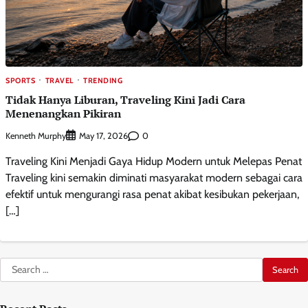
SPORTS
TRAVEL
TRENDING
Tidak Hanya Liburan, Traveling Kini Jadi Cara
Menenangkan Pikiran
Kenneth Murphy
0
May 17, 2026
Traveling Kini Menjadi Gaya Hidup Modern untuk Melepas Penat
Traveling kini semakin diminati masyarakat modern sebagai cara
efektif untuk mengurangi rasa penat akibat kesibukan pekerjaan,
[…]
Search
for: