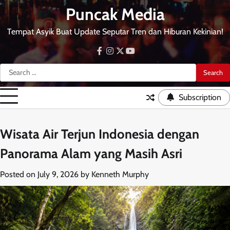
Skip
Puncak Media
to
content
Tempat Asyik Buat Update Seputar Tren dan Hiburan Kekinian!
facebook
instagram
twitter
youtube
Search
for:
Subscription
Wisata Air Terjun Indonesia dengan
Panorama Alam yang Masih Asri
Posted on
July 9, 2026
by
Kenneth Murphy