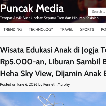
Skip
Puncak Media
to
Search
content
for:
Tempat Asyik Buat Update Seputar Tren dan Hiburan Kekinian!
TRENDING
TECHNOLOGY
TRAVEL
SPORTS
PO
Wisata Edukasi Anak di Jogja T
Rp5.000-an, Liburan Sambil Be
Heha Sky View, Dijamin Anak 
Posted on
June 6, 2026
by
Kenneth Murphy