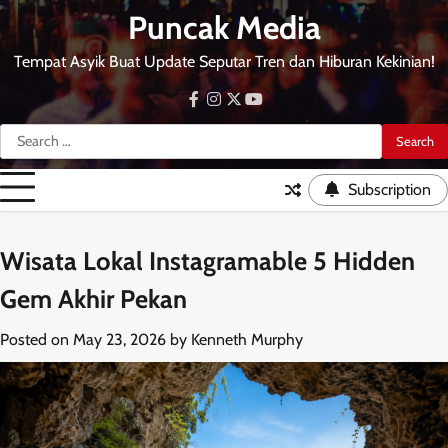
Skip
Puncak Media
to
content
Tempat Asyik Buat Update Seputar Tren dan Hiburan Kekinian!
facebook
instagram
twitter
youtube
Search
for:
Subscription
Wisata Lokal Instagramable 5 Hidden
Gem Akhir Pekan
Posted on
May 23, 2026
by
Kenneth Murphy