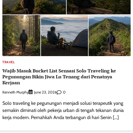
TRAVEL
Wajib Masuk Bucket List Sensasi Solo Traveling ke
Pegunungan Bikin Jiwa Lu Tenang dari Penatnya
Kerjaan
Kenneth Murphy
0
June 23, 2026
Solo traveling ke pegunungan menjadi solusi terapeutik yang
semakin diminati oleh pekerja urban di tengah tekanan dunia
kerja modern. Pernahkah Anda terbangun di hari Senin […]