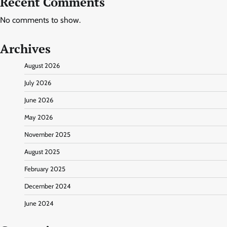
Recent Comments
No comments to show.
Archives
August 2026
July 2026
June 2026
May 2026
November 2025
August 2025
February 2025
December 2024
June 2024