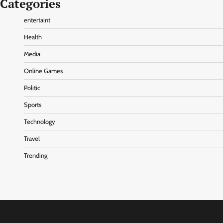
Categories
entertaint
Health
Media
Online Games
Politic
Sports
Technology
Travel
Trending