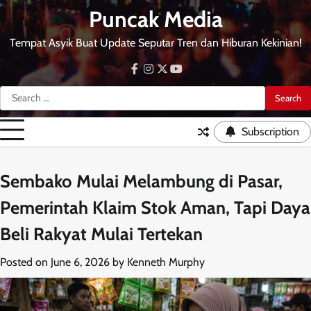
Skip
Puncak Media
to
content
Tempat Asyik Buat Update Seputar Tren dan Hiburan Kekinian!
facebook
instagram
twitter
youtube
Search
for:
Subscription
Sembako Mulai Melambung di Pasar,
Pemerintah Klaim Stok Aman, Tapi Daya
Beli Rakyat Mulai Tertekan
Posted on
June 6, 2026
by
Kenneth Murphy