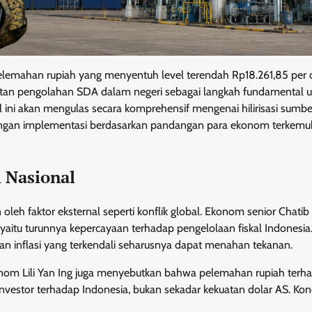
 pelemahan rupiah yang menyentuh level terendah Rp18.261,85 per 
atan pengolahan SDA dalam negeri sebagai langkah fundamental u
el ini akan mengulas secara komprehensif mengenai hilirisasi sumb
ntangan implementasi berdasarkan pandangan para ekonom terkemu
 Nasional
eh faktor eksternal seperti konflik global. Ekonom senior Chatib 
, yaitu turunnya kepercayaan terhadap pengelolaan fiskal Indonesia
n inflasi yang terkendali seharusnya dapat menahan tekanan.
onom Lili Yan Ing juga menyebutkan bahwa pelemahan rupiah terh
estor terhadap Indonesia, bukan sekadar kekuatan dolar AS. Kondi