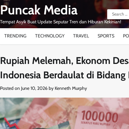
Skip
Puncak Media
to
Search
content
for:
Tempat Asyik Buat Update Seputar Tren dan Hiburan Kekinian!
TRENDING
TECHNOLOGY
TRAVEL
SPORTS
PO
Rupiah Melemah, Ekonom Desak
Indonesia Berdaulat di Bidan
Posted on
June 10, 2026
by
Kenneth Murphy