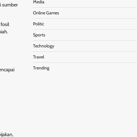
Media
i sumber
Online Games
Politic
fosil
iah.
Sports
Technology
Travel
Trending
encapai
ijakan,