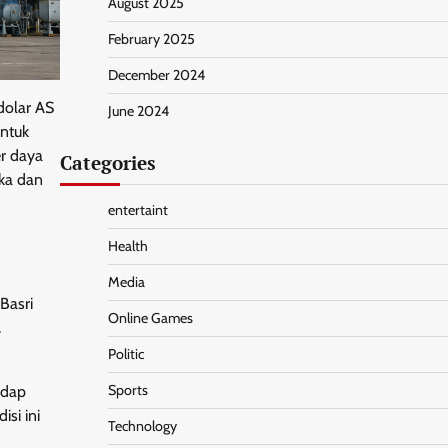
August 2025
February 2025
December 2024
dolar AS
June 2024
ntuk
er daya
Categories
ka dan
entertaint
Health
Media
Basri
Online Games
.
Politic
Sports
adap
si ini
Technology