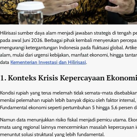
Hilirisasi sumber daya alam menjadi jawaban strategis di tengah
pada awal Juni 2026. Berbagai pihak kembali menyerukan percep
mengurangi ketergantungan Indonesia pada fluktuasi global. Artik
alam, mulai dari urgensi kebijakan, manfaat ekonomi, hingga ta
data
Kementerian Investasi dan Hilirisasi
.
1. Konteks Krisis Kepercayaan Ekonomi
Kondisi rupiah yang terus melemah tidak semata-mata disebabkan ol
menilai pelemahan rupiah lebih banyak dipicu oleh faktor internal
Fundamental ekonomi seperti pertumbuhan 5 hingga 5,6 persen da
Namun data menunjukkan risiko fiskal menjadi pemicu utama. Ek
mata uang regional lainnya mencerminkan masalah kepercayaan inv
menuntut solusi struktural yang lebih fundamental.