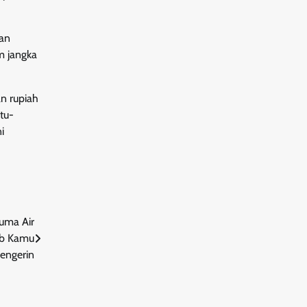
kan
m jangka
an rupiah
tu-
i
uma Air
jib Kamu
engerin