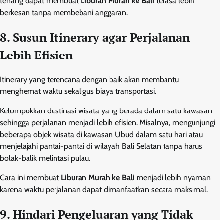
tenang dapat membuat
Liburan Murah ke Bali
terasa lebih
berkesan tanpa membebani anggaran.
8. Susun Itinerary agar Perjalanan
Lebih Efisien
Itinerary yang terencana dengan baik akan membantu
menghemat waktu sekaligus biaya transportasi.
Kelompokkan destinasi wisata yang berada dalam satu kawasan
sehingga perjalanan menjadi lebih efisien. Misalnya, mengunjungi
beberapa objek wisata di kawasan Ubud dalam satu hari atau
menjelajahi pantai-pantai di wilayah Bali Selatan tanpa harus
bolak-balik melintasi pulau.
Cara ini membuat
Liburan Murah ke Bali
menjadi lebih nyaman
karena waktu perjalanan dapat dimanfaatkan secara maksimal.
9. Hindari Pengeluaran yang Tidak