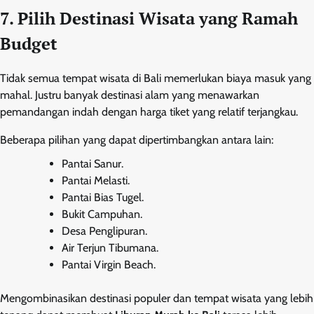
7. Pilih Destinasi Wisata yang Ramah
Budget
Tidak semua tempat wisata di Bali memerlukan biaya masuk yang
mahal. Justru banyak destinasi alam yang menawarkan
pemandangan indah dengan harga tiket yang relatif terjangkau.
Beberapa pilihan yang dapat dipertimbangkan antara lain:
Pantai Sanur.
Pantai Melasti.
Pantai Bias Tugel.
Bukit Campuhan.
Desa Penglipuran.
Air Terjun Tibumana.
Pantai Virgin Beach.
Mengombinasikan destinasi populer dan tempat wisata yang lebih