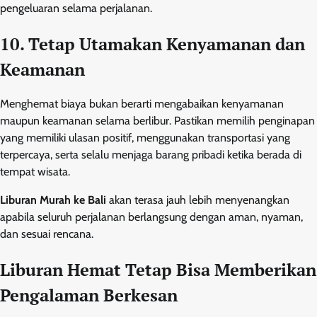
pengeluaran selama perjalanan.
10. Tetap Utamakan Kenyamanan dan
Keamanan
Menghemat biaya bukan berarti mengabaikan kenyamanan
maupun keamanan selama berlibur. Pastikan memilih penginapan
yang memiliki ulasan positif, menggunakan transportasi yang
terpercaya, serta selalu menjaga barang pribadi ketika berada di
tempat wisata.
Liburan Murah ke Bali
akan terasa jauh lebih menyenangkan
apabila seluruh perjalanan berlangsung dengan aman, nyaman,
dan sesuai rencana.
Liburan Hemat Tetap Bisa Memberikan
Pengalaman Berkesan