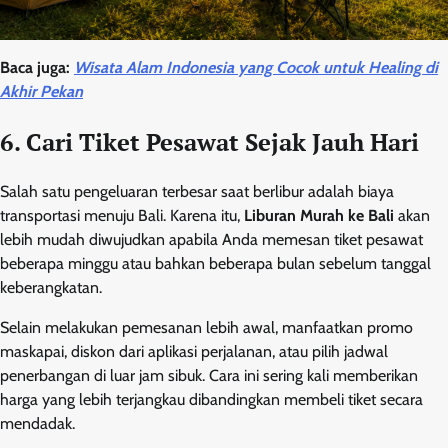
Baca juga:
Wisata Alam Indonesia yang Cocok untuk Healing di
Akhir Pekan
6. Cari Tiket Pesawat Sejak Jauh Hari
Salah satu pengeluaran terbesar saat berlibur adalah biaya
transportasi menuju Bali. Karena itu,
Liburan Murah ke Bali
akan
lebih mudah diwujudkan apabila Anda memesan tiket pesawat
beberapa minggu atau bahkan beberapa bulan sebelum tanggal
keberangkatan.
Selain melakukan pemesanan lebih awal, manfaatkan promo
maskapai, diskon dari aplikasi perjalanan, atau pilih jadwal
penerbangan di luar jam sibuk. Cara ini sering kali memberikan
harga yang lebih terjangkau dibandingkan membeli tiket secara
mendadak.