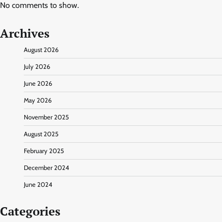
No comments to show.
Archives
August 2026
July 2026
June 2026
May 2026
November 2025
August 2025
February 2025
December 2024
June 2024
Categories