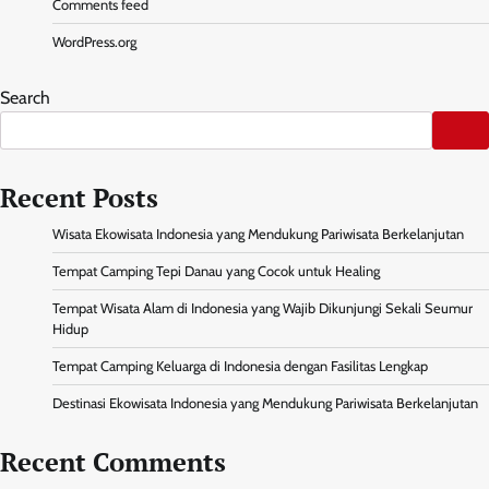
Comments feed
WordPress.org
Search
Recent Posts
Wisata Ekowisata Indonesia yang Mendukung Pariwisata Berkelanjutan
Tempat Camping Tepi Danau yang Cocok untuk Healing
Tempat Wisata Alam di Indonesia yang Wajib Dikunjungi Sekali Seumur
Hidup
Tempat Camping Keluarga di Indonesia dengan Fasilitas Lengkap
Destinasi Ekowisata Indonesia yang Mendukung Pariwisata Berkelanjutan
Recent Comments