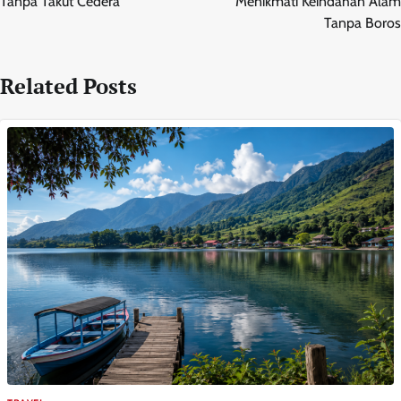
Tanpa Takut Cedera
Menikmati Keindahan Alam
Tanpa Boros
Related Posts