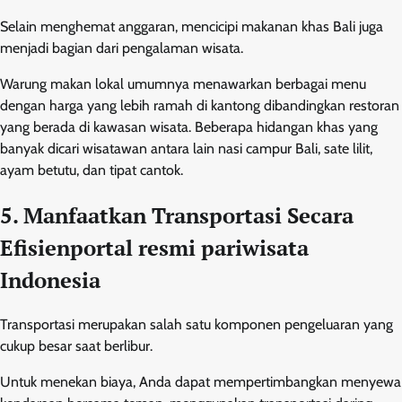
Selain menghemat anggaran, mencicipi makanan khas Bali juga
menjadi bagian dari pengalaman wisata.
Warung makan lokal umumnya menawarkan berbagai menu
dengan harga yang lebih ramah di kantong dibandingkan restoran
yang berada di kawasan wisata. Beberapa hidangan khas yang
banyak dicari wisatawan antara lain nasi campur Bali, sate lilit,
ayam betutu, dan tipat cantok.
5. Manfaatkan Transportasi Secara
Efisienportal resmi pariwisata
Indonesia
Transportasi merupakan salah satu komponen pengeluaran yang
cukup besar saat berlibur.
Untuk menekan biaya, Anda dapat mempertimbangkan menyewa