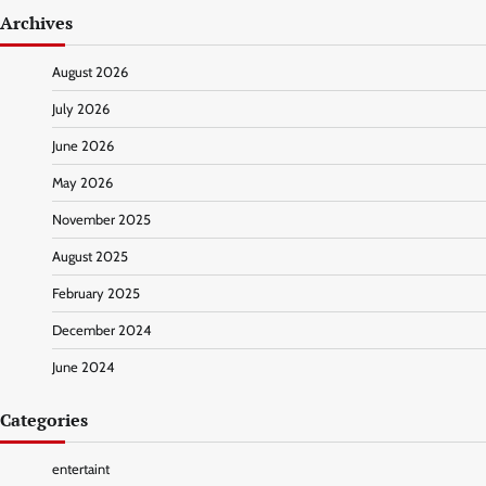
Archives
August 2026
July 2026
June 2026
May 2026
November 2025
August 2025
February 2025
December 2024
June 2024
Categories
entertaint