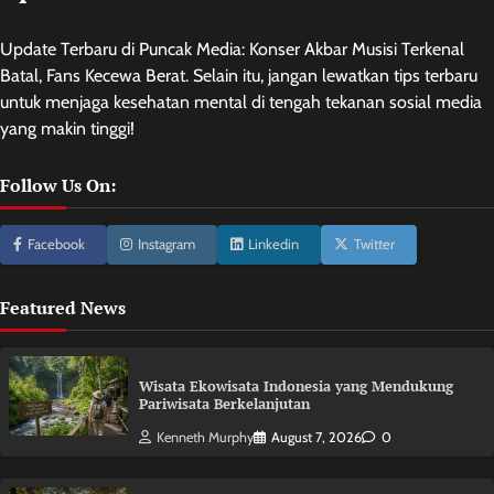
Update Terbaru di Puncak Media: Konser Akbar Musisi Terkenal
Batal, Fans Kecewa Berat. Selain itu, jangan lewatkan tips terbaru
untuk menjaga kesehatan mental di tengah tekanan sosial media
yang makin tinggi!
Follow Us On:
Facebook
Instagram
Linkedin
Twitter
Featured News
Wisata Ekowisata Indonesia yang Mendukung
Pariwisata Berkelanjutan
Kenneth Murphy
August 7, 2026
0