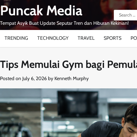
Skip
Puncak Media
to
Search
content
for:
Tempat Asyik Buat Update Seputar Tren dan Hiburan Kekinian!
TRENDING
TECHNOLOGY
TRAVEL
SPORTS
PO
Tips Memulai Gym bagi Pemul
Posted on
July 6, 2026
by
Kenneth Murphy