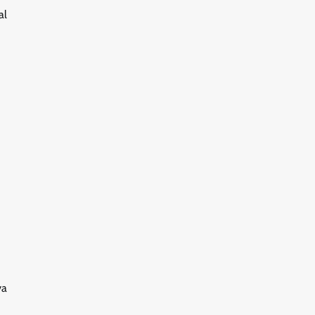
al
ya