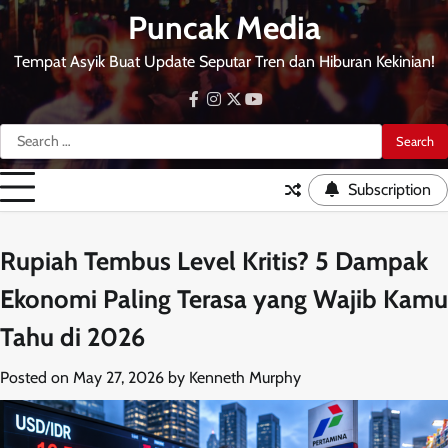
Skip
Puncak Media
to
content
Tempat Asyik Buat Update Seputar Tren dan Hiburan Kekinian!
facebook
instagram
twitter
youtube
Search
for:
Subscription
Rupiah Tembus Level Kritis? 5 Dampak
Ekonomi Paling Terasa yang Wajib Kamu
Tahu di 2026
Posted on
May 27, 2026
by
Kenneth Murphy