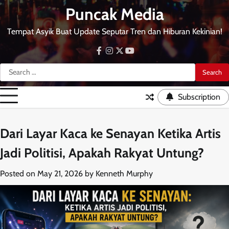
Skip
Puncak Media
to
content
Tempat Asyik Buat Update Seputar Tren dan Hiburan Kekinian!
facebook
instagram
twitter
youtube
Search
for:
Subscription
Dari Layar Kaca ke Senayan Ketika Artis
Jadi Politisi, Apakah Rakyat Untung?
Posted on
May 21, 2026
by
Kenneth Murphy